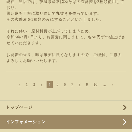
現在、当店では、茨城県産常陸秋そばの玄蕎麦を2種類使用して
おり、
黒い皮を丁寧に取り除いて丸抜きを作っています。
その玄蕎麦を1種類のみにすることといたしました。
それに伴い、原材料費が上がってしまうため、
令和6年7月1日より、お蕎麦に関しまして、各50円ずつ値上げさ
せていただきます。
お蕎麦の香り、味は確実に良くなりますので、ご理解、ご協力
よろしくお願いいたします。
«
1
2
3
4
5
6
7
8
9
10
...
»
トップページ
インフォメーション