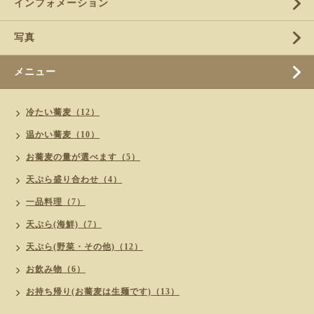
インフォメーション
写真
メニュー
冷たい蕎麦（12）
温かい蕎麦（10）
お蕎麦の量が選べます（5）
天ぷら盛り合わせ（4）
一品料理（7）
天ぷら(海鮮)（7）
天ぷら(野菜・その他)（12）
お飲み物（6）
お持ち帰り(お蕎麦は生麺です)（13）