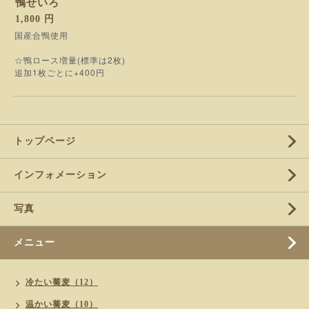
鴨せいろ
1,800 円
国産合鴨使用
☆鴨ロース増量(標準は2枚)
追加1枚ごとに+400円
トップページ
インフォメーション
写真
メニュー
冷たい蕎麦（12）
温かい蕎麦（10）