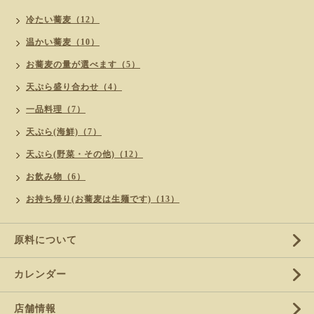
冷たい蕎麦（12）
温かい蕎麦（10）
お蕎麦の量が選べます（5）
天ぷら盛り合わせ（4）
一品料理（7）
天ぷら(海鮮)（7）
天ぷら(野菜・その他)（12）
お飲み物（6）
お持ち帰り(お蕎麦は生麺です)（13）
原料について
カレンダー
店舗情報