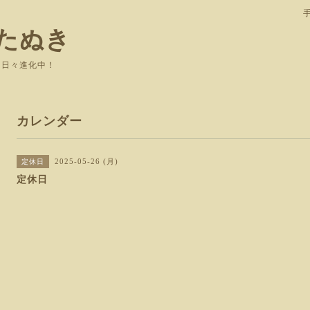
たぬき
て日々進化中！
カレンダー
2025-05-26 (月)
定休日
定休日