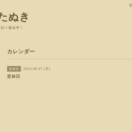
たぬき
て日々進化中！
カレンダー
2023-08-07 (月)
定休日
定休日